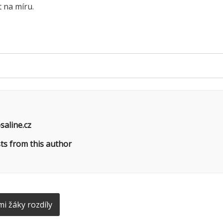
t na míru.
saline.cz
ts from this author
i žáky rozdíly