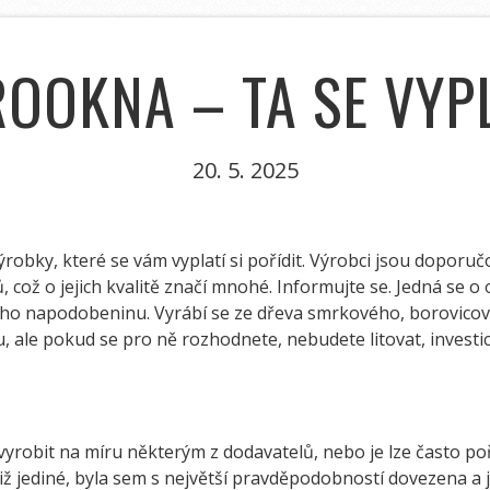
OOKNA – TA SE VYP
20. 5. 2025
ýrobky, které se vám vyplatí si pořídit. Výrobci jsou doporu
což o jejich kvalitě značí mnohé. Informujte se. Jedná se o 
eho napodobeninu. Vyrábí se ze dřeva smrkového, borovico
ale pokud se pro ně rozhodnete, nebudete litovat, investic
 vyrobit na míru některým z dodavatelů, nebo je lze často poř
ž jediné, byla sem s největší pravděpodobností dovezena a je