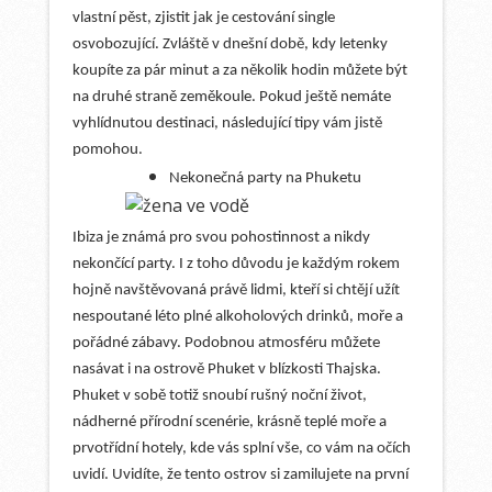
vlastní pěst, zjistit jak je cestování single
osvobozující. Zvláště v dnešní době, kdy
letenky
koupíte za pár minut a za několik hodin můžete být
na druhé straně zeměkoule. Pokud ještě nemáte
vyhlídnutou destinaci, následující tipy vám jistě
pomohou.
Nekonečná party na Phuketu
Ibiza je známá pro svou pohostinnost a nikdy
nekončící party. I z toho důvodu je každým rokem
hojně navštěvovaná právě lidmi, kteří si chtějí užít
nespoutané léto plné alkoholových drinků, moře a
pořádné zábavy. Podobnou atmosféru můžete
nasávat i na ostrově Phuket v blízkosti Thajska.
Phuket v sobě totiž snoubí rušný noční život,
nádherné přírodní scenérie, krásně teplé moře a
prvotřídní hotely, kde vás splní vše, co vám na očích
uvidí. Uvidíte, že tento ostrov si zamilujete na první