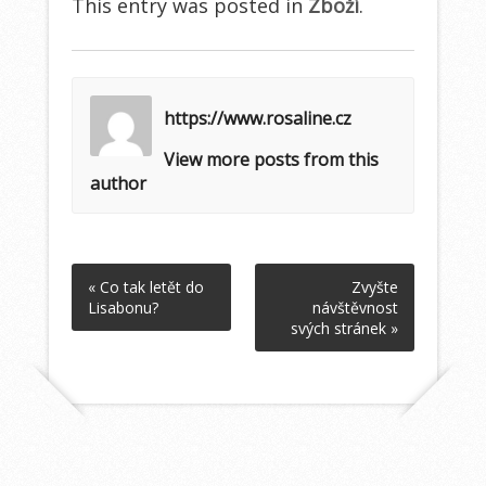
This entry was posted in
Zboží
.
https://www.rosaline.cz
View more posts from this
author
« Co tak letět do
Zvyšte
Lisabonu?
návštěvnost
svých stránek »