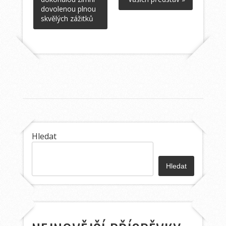
dovolenou plnou
skvělých zážitků
Hledat
Hledat