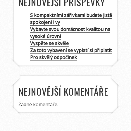
NEJNOVĚJŠÍ PŘÍSPĚVKY
S kompaktními zářivkami budete jistě
spokojení i vy
Vybavte svou domácnost kvalitou na
vysoké úrovni
Vyspěte se skvěle
Za toto vybavení se vyplatí si připlatit
Pro skvělý odpočinek
NEJNOVĚJŠÍ KOMENTÁŘE
Žádné komentáře.