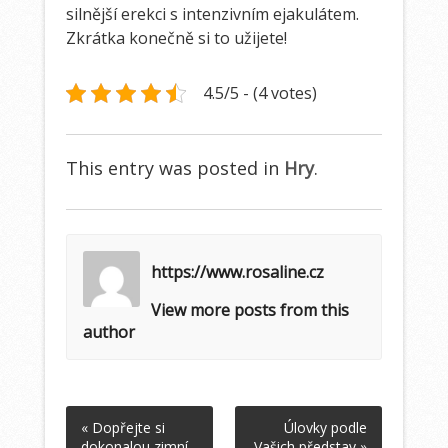
silnější erekci s intenzivním ejakulátem.
Zkrátka konečně si to užijete!
4.5/5 - (4 votes)
This entry was posted in
Hry
.
https://www.rosaline.cz
View more posts from this
author
« Dopřejte si
Úlovky podle
dokonalou zimní
Vašich představ »