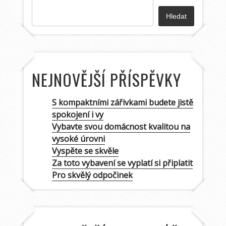
Hledat
NEJNOVĚJŠÍ PŘÍSPĚVKY
S kompaktními zářivkami budete jistě
spokojení i vy
Vybavte svou domácnost kvalitou na
vysoké úrovni
Vyspěte se skvěle
Za toto vybavení se vyplatí si připlatit
Pro skvělý odpočinek