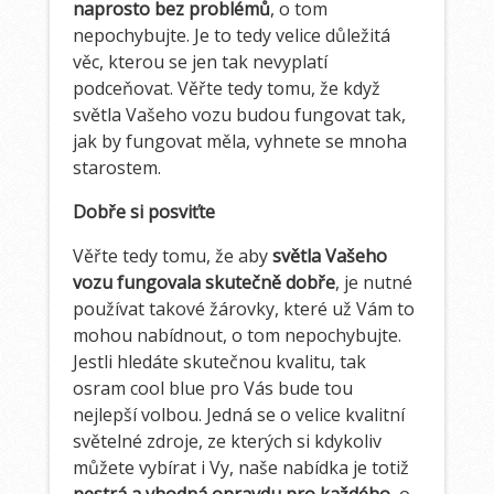
naprosto bez problémů
, o tom
nepochybujte. Je to tedy velice důležitá
věc, kterou se jen tak nevyplatí
podceňovat. Věřte tedy tomu, že když
světla Vašeho vozu budou fungovat tak,
jak by fungovat měla, vyhnete se mnoha
starostem.
Dobře si posviťte
Věřte tedy tomu, že aby
světla Vašeho
vozu fungovala skutečně dobře
, je nutné
používat takové žárovky, které už Vám to
mohou nabídnout, o tom nepochybujte.
Jestli hledáte skutečnou kvalitu, tak
osram cool blue
pro Vás bude tou
nejlepší volbou. Jedná se o velice kvalitní
světelné zdroje, ze kterých si kdykoliv
můžete vybírat i Vy, naše nabídka je totiž