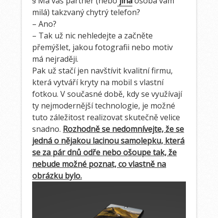
§ Má váš partner (nebo
jiná
osoba vám
milá) takzvaný chytrý telefon?
– Ano?
– Tak už nic nehledejte a začněte
přemýšlet, jakou fotografii nebo motiv
má nejraději.
Pak už stačí jen navštívit kvalitní firmu,
která vytváří
kryty na mobil s vlastní
fotkou
. V současné době, kdy se využívají
ty nejmodernější technologie, je možné
tuto záležitost realizovat skutečně velice
snadno.
Rozhodně se nedomnívejte, že se
jedná o nějakou lacinou samolepku, která
se za pár dnů odře nebo ošoupe tak, že
nebude možné poznat, co vlastně na
obrázku bylo.