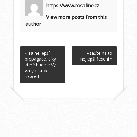
https://www.rosaline.cz
View more posts from this
author
« Ta nejlepší
Vsaďte na to
propagace, díky
nejlepší řešení »
které budete Vy
vždy o krok
napřed