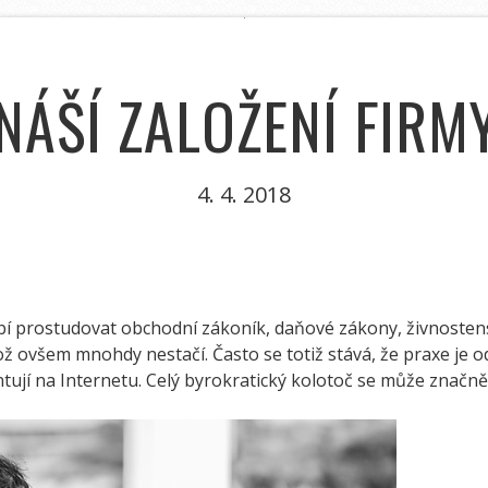
ÁŠÍ ZALOŽENÍ FIRMY
4. 4. 2018
řebí prostudovat obchodní zákoník, daňové zákony, živnost
ož ovšem mnohdy nestačí. Často se totiž stává, že praxe je o
tují na Internetu. Celý byrokratický kolotoč se může značn