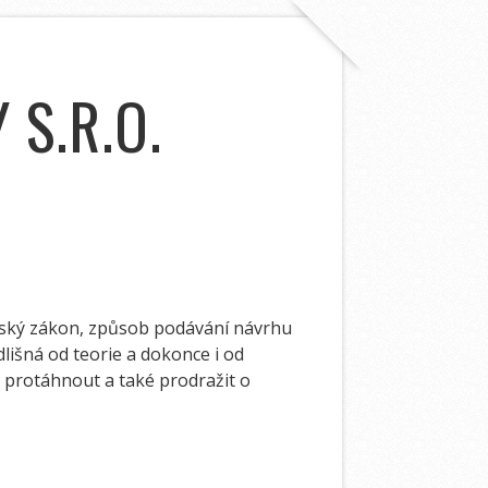
 S.R.O.
enský zákon, způsob podávání návrhu
dlišná od teorie a dokonce i od
ě protáhnout a také prodražit o