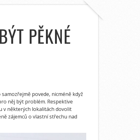
 BÝT PĚKNÉ
e to samozřejmě povede, nicméně když
 pro něj být problém. Respektive
 v některých lokalitách dovolit
éně zájemců o vlastní střechu nad