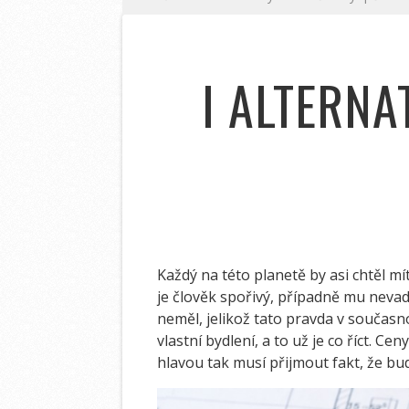
I ALTERNA
Každý na této planetě by asi chtěl m
je člověk spořivý, případně mu nevadí
neměl, jelikož tato pravda v současno
vlastní bydlení, a to už je co říct.
hlavou tak musí přijmout fakt, že bu