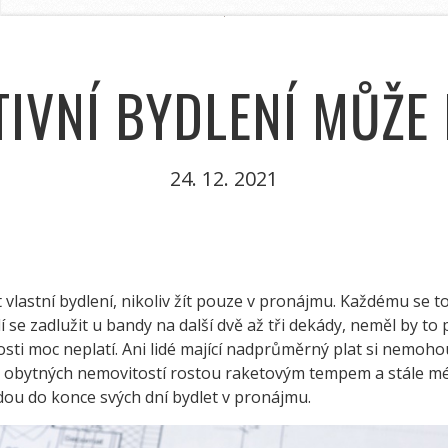
TIVNÍ BYDLENÍ MŮŽE
24. 12. 2021
ít vlastní bydlení, nikoliv žít pouze v pronájmu. Každému s
 se zadlužit u bandy na další dvě až tři dekády, neměl by to
sti moc neplatí. Ani lidé mající nadprůměrný plat si nemohou
 Ceny obytných nemovitostí rostou raketovým tempem a stále m
dou do konce svých dní bydlet v pronájmu.