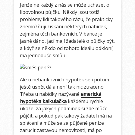
Jenže ne každý z nás se může ucházet o
libovolnou půjčku. Někdy jsou totiž
problémy lidí takového rázu, že prakticky
znemožňují získání některých nabídek,
zejména těch bankovních. V bance je
jasně dáno, jací mají žadatelé o půjčky být,
a když se někdo od tohoto ideálu odkloní,
má jednoduše smůlu.
Ale u nebankovních hypoték se i potom
ještě uspět dá a není tak nic ztraceno.
Třeba u nabídky nazývané
americká
hypotéka kalkulačka
každému rychle
ukáže, za jakých podmínek si zde může
půjčit, a pokud pak takový žadatel má na
splácení a může se za půjčené peníze
zaručit zástavou nemovitosti, má po