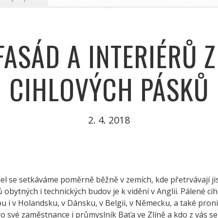
ASÁD A INTERIÉRŮ 
CIHLOVÝCH PÁSKŮ
2. 4. 2018
hel se setkáváme poměrně běžně v zemích, kde přetrvávají jis
 obytných i technických budov je k vidění v Anglii. Pálené ci
ibu i v Holandsku, v Dánsku, v Belgii, v Německu, a také pron
ro své zaměstnance i průmyslník Baťa ve Zlíně a kdo z vás 