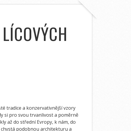
Z LÍCOVÝCH
té tradice a konzervativnější vzory
hly si pro svou trvanlivost a poměrně
ikly až do střední Evropy, k nám, do
se chystá podobnou architekturu a