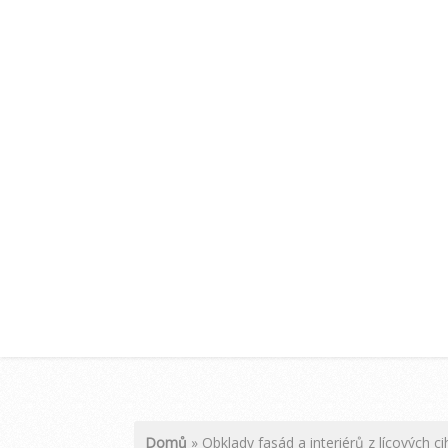
Domů
»
Obklady fasád a interiérů z lícových c