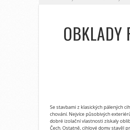
OBKLADY F
Se stavbami z klasických pálených ci
chování. Nejvíce působivých exteriérů
dobré izolační vlastnosti získaly obl
Čech. Ostatně, cihlové domy stavěl p