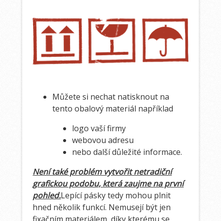
Můžete si nechat natisknout na
tento obalový materiál například
logo vaší firmy
webovou adresu
nebo další důležité informace.
Není také problém vytvořit netradiční
grafickou podobu, která zaujme na první
pohled.
Lepící pásky tedy mohou plnit
hned několik funkcí. Nemusejí být jen
fixačním materiálem, díky kterému se