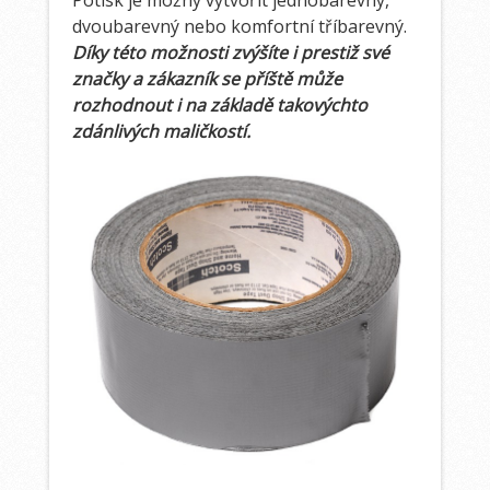
Potisk je možný vytvořit jednobarevný,
dvoubarevný nebo komfortní tříbarevný.
Díky této možnosti zvýšíte i prestiž své
značky a zákazník se příště může
rozhodnout i na základě takovýchto
zdánlivých maličkostí.