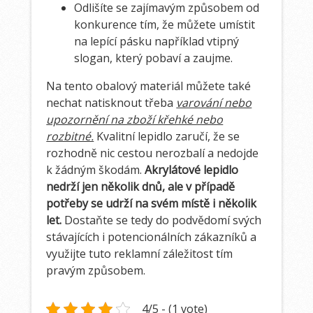
Odlišíte se zajímavým způsobem od
konkurence tím, že můžete umístit
na lepící pásku například vtipný
slogan, který pobaví a zaujme.
Na tento obalový materiál můžete také
nechat natisknout třeba
varování nebo
upozornění na zboží křehké nebo
rozbitné.
Kvalitní lepidlo zaručí, že se
rozhodně nic cestou nerozbalí a nedojde
k žádným škodám.
Akrylátové lepidlo
nedrží jen několik dnů, ale v případě
potřeby se udrží na svém místě i několik
let.
Dostaňte se tedy do podvědomí svých
stávajících i potencionálních zákazníků a
využijte tuto reklamní záležitost tím
pravým způsobem.
4/5 - (1 vote)