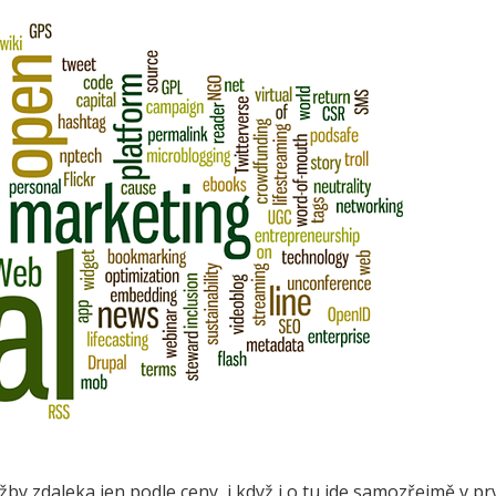
lužby zdaleka jen podle ceny, i když i o tu jde samozřejmě v 