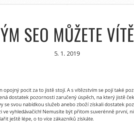
ÝM SEO MŮŽETE VÍTĚZ
5. 1. 2019
opojný pocit za to jistě stojí. A s vítězstvím se pojí také po
ená dostatek pozornosti zaručený úspěch, na který jistě ček
ě vy se svou nabídkou služeb anebo zboží získali dostatek p
ězi ve vyhledávačích! Nemusíte být přitom suverénně první, n
řit ještě lépe, o to více zákazníků získáte.