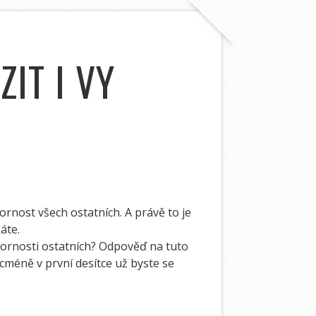
IT I VY
zornost všech ostatních. A právě to je
áte.
ozornosti ostatních? Odpověď na tuto
icméně v první desítce už byste se