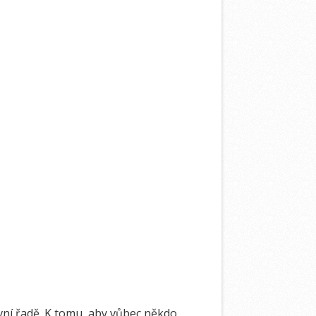
první řadě. K tomu, aby vůbec někdo