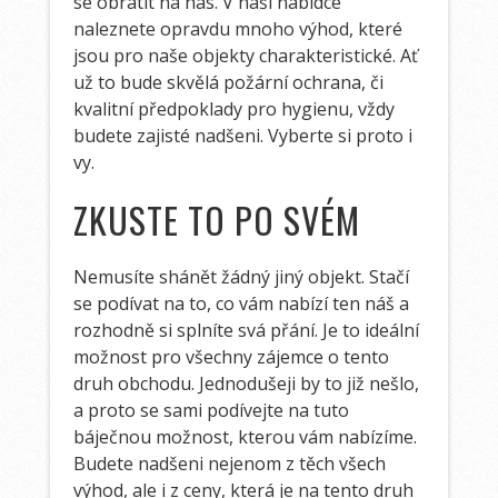
se obrátit na nás. V naší nabídce
naleznete opravdu mnoho výhod, které
jsou pro naše objekty charakteristické. Ať
už to bude skvělá požární ochrana, či
kvalitní předpoklady pro hygienu, vždy
budete zajisté nadšeni. Vyberte si proto i
vy.
ZKUSTE TO PO SVÉM
Nemusíte shánět žádný jiný objekt. Stačí
se podívat na to, co vám nabízí ten náš a
rozhodně si splníte svá přání. Je to ideální
možnost pro všechny zájemce o tento
druh obchodu. Jednodušeji by to již nešlo,
a proto se sami podívejte na tuto
báječnou možnost, kterou vám nabízíme.
Budete nadšeni nejenom z těch všech
výhod, ale i z ceny, která je na tento druh