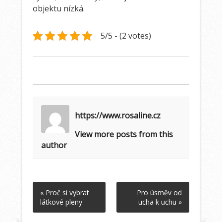
objektu nízká.
5/5 - (2 votes)
https://www.rosaline.cz
View more posts from this
author
« Proč si vybrat
Pro úsměv od
látkové pleny
ucha k uchu »