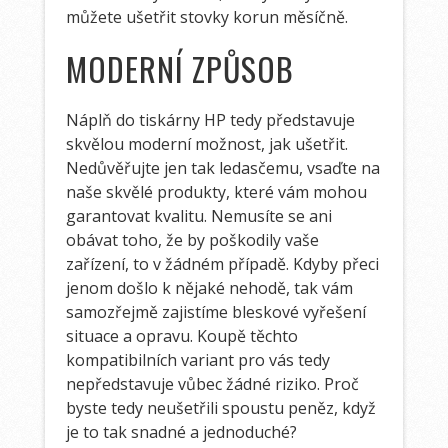
můžete ušetřit stovky korun měsíčně.
MODERNÍ ZPŮSOB
Náplň do tiskárny HP
tedy představuje
skvělou moderní možnost, jak ušetřit.
Nedůvěřujte jen tak ledasčemu, vsaďte na
naše skvělé produkty, které vám mohou
garantovat kvalitu. Nemusíte se ani
obávat toho, že by poškodily vaše
zařízení, to v žádném případě. Kdyby přeci
jenom došlo k nějaké nehodě, tak vám
samozřejmě zajistíme bleskové vyřešení
situace a opravu. Koupě těchto
kompatibilních variant pro vás tedy
nepředstavuje vůbec žádné riziko. Proč
byste tedy neušetřili spoustu peněz, když
je to tak snadné a jednoduché?