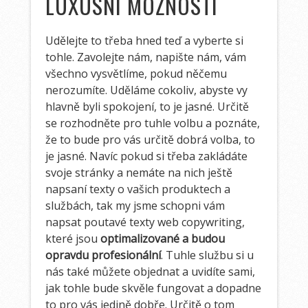
LUXUSNÍ MOŽNOSTI
Udělejte to třeba hned teď a vyberte si
tohle. Zavolejte nám, napište nám, vám
všechno vysvětlíme, pokud něčemu
nerozumíte. Uděláme cokoliv, abyste vy
hlavně byli spokojení, to je jasné. Určitě
se rozhodněte pro tuhle volbu a poznáte,
že to bude pro vás určitě dobrá volba, to
je jasné. Navíc pokud si třeba zakládáte
svoje stránky a nemáte na nich ještě
napsaní texty o vašich produktech a
službách, tak my jsme schopni vám
napsat poutavé texty web copywriting,
které jsou
optimalizované a budou
opravdu profesionální
. Tuhle službu si u
nás také můžete objednat a uvidíte sami,
jak tohle bude skvěle fungovat a dopadne
to pro vás jedině dobře. Určitě o tom