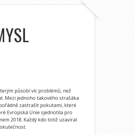
MYSL
kterým působí víc problémů, než
vat. Mezi jednoho takového strašáka
 pořádně zastrašit pokutami, které
teré Evropská Unie sjednotila pro
nem 2018. Každý kdo totiž uzavíral
 skutečnost.