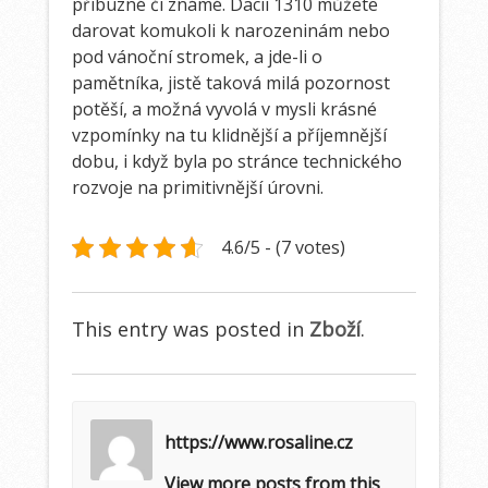
příbuzné či známé.
Dacii 1310 můžete
darovat komukoli k narozeninám nebo
pod vánoční stromek, a jde-li o
pamětníka, jistě taková milá pozornost
potěší, a možná vyvolá v mysli krásné
vzpomínky na tu klidnější a příjemnější
dobu, i když byla po stránce technického
rozvoje na primitivnější úrovni.
4.6/5 - (7 votes)
This entry was posted in
Zboží
.
https://www.rosaline.cz
View more posts from this