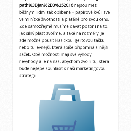
path%3DJan%2B3%252C16
nejsou mezi
běžnými lidmi tak oblíbené – papírové kvůli své
velmi nízké životnosti a plátěné pro svou cenu.
Zde samozřejmě musíme dávat pozor i na to,
jak silný plast zvolíme, a také na rozměry. Je
zde možné použít klasickou igelitovou tašku,
nebo tu levnější, která spíše připomíná silnější
sáček. Obě možnosti mají své výhody i
nevýhody a je na nás, abychom zvolili tu, která
bude nejlépe souhlasit s naší marketingovou
strategií.