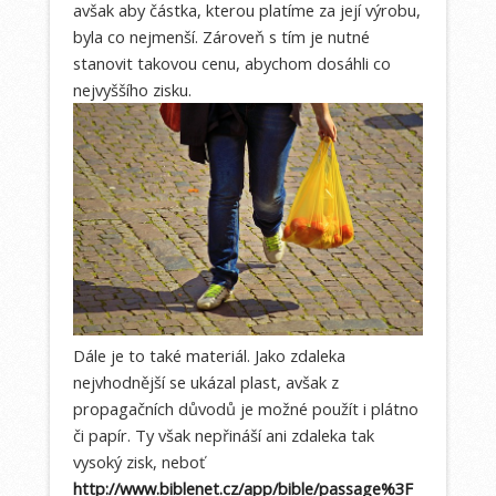
avšak aby částka, kterou platíme za její výrobu,
byla co nejmenší. Zároveň s tím je nutné
stanovit takovou cenu, abychom dosáhli co
nejvyššího zisku.
Dále je to také materiál. Jako zdaleka
nejvhodnější se ukázal plast, avšak z
propagačních důvodů je možné použít i plátno
či papír. Ty však nepřináší ani zdaleka tak
vysoký zisk, neboť
http://www.biblenet.cz/app/bible/passage%3F