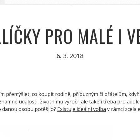
LÍČKY PRO MALÉ I VE
6. 3. 2018
ím přemýšlet, co koupit rodině, příbuzným či přátelům, kdy
ýznamné události, životnímu výročí, ale také i třeba pro adol
to danou osobu potěšilo?
Existuje ideální volba
v rámci zcela 