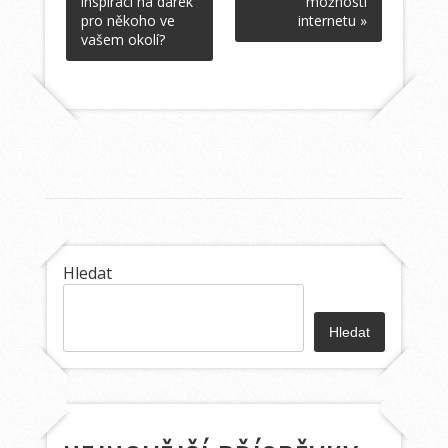
inspiraci na dárek
možností
pro někoho ve
internetu »
vašem okolí?
Hledat
Hledat