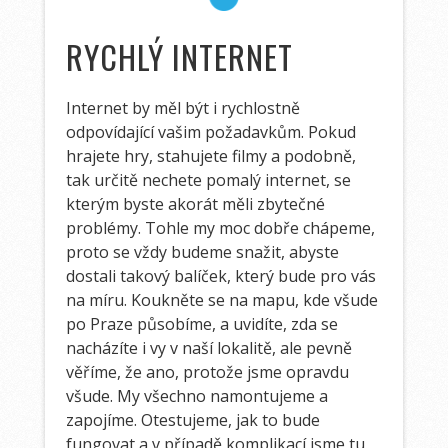
RYCHLÝ INTERNET
Internet by měl být i rychlostně
odpovídající vašim požadavkům. Pokud
hrajete hry, stahujete filmy a podobně,
tak určitě nechete pomalý internet, se
kterým byste akorát měli zbytečné
problémy. Tohle my moc dobře chápeme,
proto se vždy budeme snažit, abyste
dostali takový balíček, který bude pro vás
na míru. Koukněte se na mapu, kde všude
po Praze působíme, a uvidíte, zda se
nacházíte i vy v naší lokalitě, ale pevně
věříme, že ano, protože jsme opravdu
všude. My všechno namontujeme a
zapojíme. Otestujeme, jak to bude
fungovat a v případě komplikací jsme tu