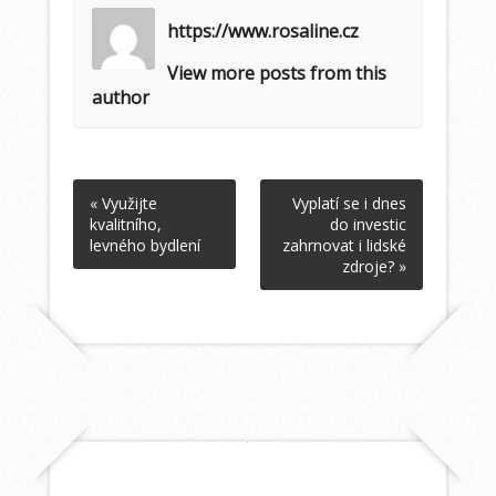
https://www.rosaline.cz
View more posts from this
author
« Využijte
Vyplatí se i dnes
kvalitního,
do investic
levného bydlení
zahrnovat i lidské
zdroje? »