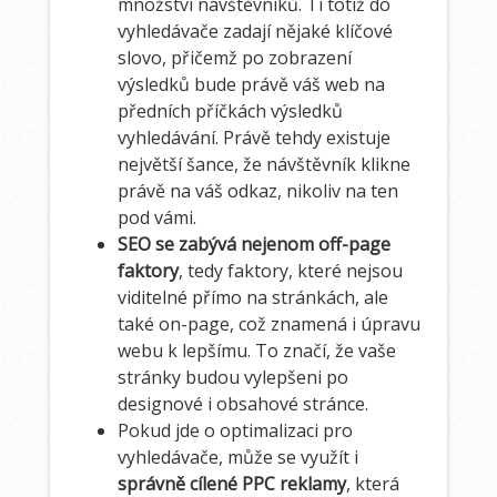
množství návštěvníků. Ti totiž do
vyhledávače zadají nějaké klíčové
slovo, přičemž po zobrazení
výsledků bude právě váš web na
předních příčkách výsledků
vyhledávání. Právě tehdy existuje
největší šance, že návštěvník klikne
právě na váš odkaz, nikoliv na ten
pod vámi.
SEO se zabývá nejenom off-page
faktory
, tedy faktory, které nejsou
viditelné přímo na stránkách, ale
také on-page, což znamená i úpravu
webu k lepšímu. To značí, že vaše
stránky budou vylepšeni po
designové i obsahové stránce.
Pokud jde o optimalizaci pro
vyhledávače, může se využít i
správně cílené PPC reklamy
, která