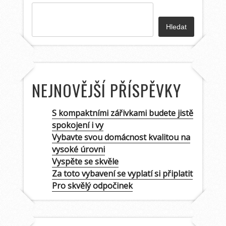
Hledat
NEJNOVĚJŠÍ PŘÍSPĚVKY
S kompaktními zářivkami budete jistě
spokojení i vy
Vybavte svou domácnost kvalitou na
vysoké úrovni
Vyspěte se skvěle
Za toto vybavení se vyplatí si připlatit
Pro skvělý odpočinek