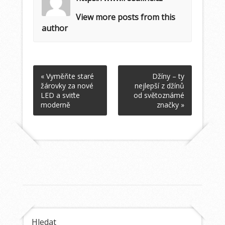
View more posts from this
author
« Vyměňte staré
Džíny – ty
žárovky za nové
nejlepší z džínů
LED a sviťte
od světoznámé
moderně
značky »
Hledat