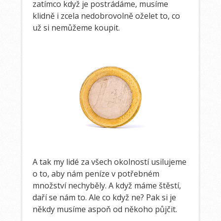
zatímco když je postrádáme, musíme
klidně i zcela nedobrovolně oželet to, co
už si nemůžeme koupit.
A tak my lidé za všech okolností usilujeme
o to, aby nám peníze v potřebném
množství nechyběly. A když máme štěstí,
daří se nám to. Ale co když ne? Pak si je
někdy musíme aspoň od někoho půjčit.