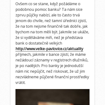
Ovšem co se stane, když požádáme o
podobnou pomoc banku? Ta nám sice
zprvu půjčky nabízí, ale to často trvá
jenom do chvíle, než tamní úředníci zjistí,
že na tom nejsme finančně tak dobře, jak
bychom na tom měli být. Jakmile se ukáže,
že si vyděláváme míň, než je představa
bank o dostatečně velkých
http://www.velke-pavlovice.cz/aktuality
příjmech, jakmile v bance zjistí, že máme
nežádoucí záznamy v registrech dlužníků,
je po nadějích. Pro banky je jednodušší
nám nic nepůjčit, než riskovat, že už jim
nezvládneme půjčené finanční prostředky
vrátit.