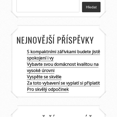
Hledat
NEJNOVĚJŠÍ PŘÍSPĚVKY
S kompaktními zářivkami budete jistě
spokojení i vy
Vybavte svou domácnost kvalitou na
vysoké úrovni
Vyspěte se skvěle
Za toto vybavení se vyplatí si připlatit
Pro skvělý odpočinek