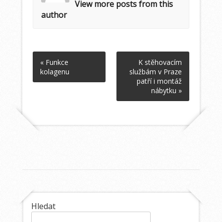
View more posts from this
author
« Funkce
K stěhovacím
kolagenu
službám v Praze
patří i montáž
nábytku »
Hledat